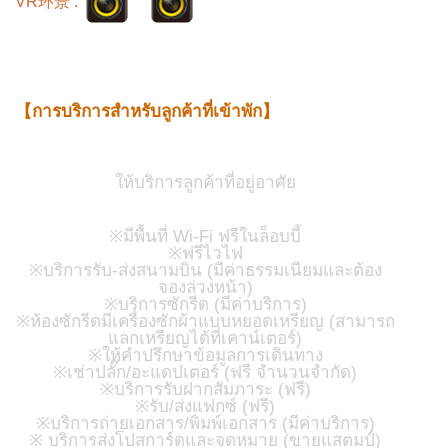
VR环景 :
【การบริการสำหรับลูกค้าที่เข้าพัก】
ให้บริการลูกค้าที่อยู่อาศัย
※มีพื้นที่ Wi-Fi ฟรีในล็อบบี้
※ฟรีไวไฟ
※บริการรับ-ส่งสนามบิน (มีค่าธรรมเนียมและต้อง
จองล่วงหน้า)
※บริการซักรีด (มีค่าบริการ)
※ห้องซักรีดมีเครื่องซักผ้าแบบหยอดเหรียญ (สามารถ
แลกเหรียญได้ที่เคาน์เตอร์)
※ให้คำปรึกษาข้อมูลการเดินทาง
※เช่าปลั๊ก/อะแดปเตอร์ (ฟรี จำนวนจำกัด)
※บริการรับฝากสัมภาระ (ฟรี)
※รับ/ส่งแฟกซ์ (ฟรี)
※บริการถ่ายเอกสาร/พิมพ์เอกสาร (มีค่าบริการ)
※ บริการส่งโปสการ์ดและจดหมาย (ขายแสตมป์)