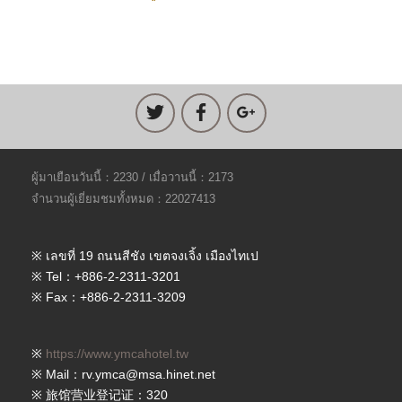
ผู้มาเยือนวันนี้：2230 / เมื่อวานนี้：2173
จำนวนผู้เยี่ยมชมทั้งหมด：22027413
※ เลขที่ 19 ถนนสีชัง เขตจงเจิ้ง เมืองไทเป
※ Tel：+886-2-2311-3201
※ Fax：+886-2-2311-3209
※
https://www.ymcahotel.tw
※ Mail：rv.ymca@msa.hinet.net
※ 旅馆营业登记证：320