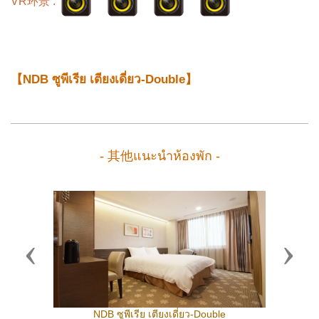
VR环景 :
【NDB ซูพีเรีย เตียงเดี่ยว-Double】
- 其他แนะนำห้องพัก -
Previous
Next
NDB ซูพีเรีย เตียงเดี่ยว-Double