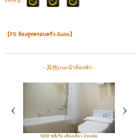
VR环景 :
【FS ห้องสูทครอบครัว-Suite】
- 其他แนะนำห้องพัก -
Previous
Next
NDB ซูพีเรีย เตียงเดี่ยว-Double