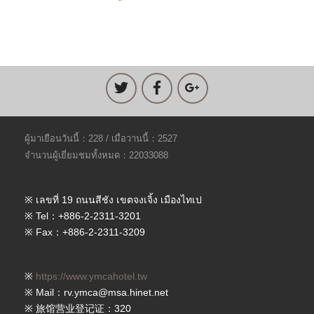
ผู้มาเยือนวันนี้：228 / เมื่อวานนี้：2527
จำนวนผู้เยี่ยมชมทั้งหมด：22033088
※ เลขที่ 19 ถนนสีชัง เขตจงเจิ้ง เมืองไทเป
※ Tel：+886-2-2311-3201
※ Fax：+886-2-2311-3209
※
https://www.ymcahotel.tw
※ Mail：rv.ymca@msa.hinet.net
※ 旅馆营业登记证：320