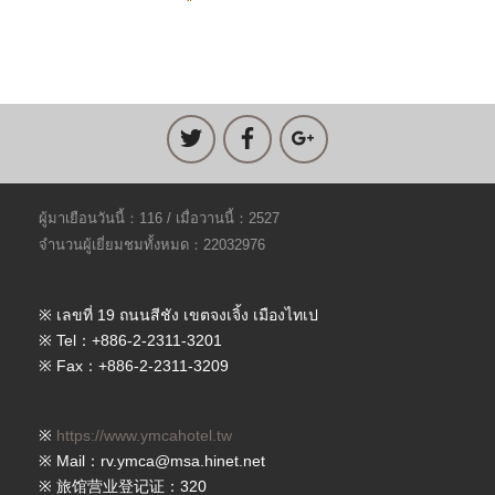
ผู้มาเยือนวันนี้：116 / เมื่อวานนี้：2527
จำนวนผู้เยี่ยมชมทั้งหมด：22032976
※ เลขที่ 19 ถนนสีชัง เขตจงเจิ้ง เมืองไทเป
※ Tel：+886-2-2311-3201
※ Fax：+886-2-2311-3209
※
https://www.ymcahotel.tw
※ Mail：rv.ymca@msa.hinet.net
※ 旅馆营业登记证：320