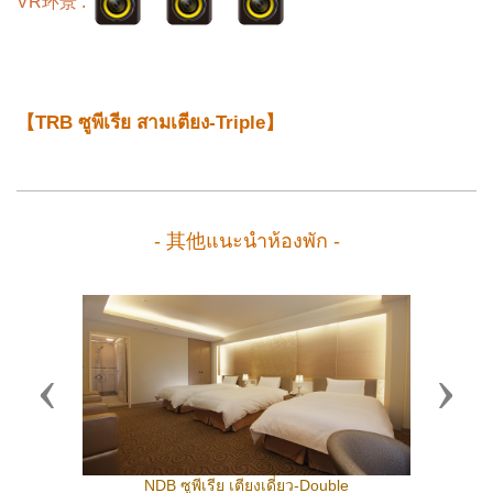
VR环景 :
【TRB ซูพีเรีย สามเตียง-Triple】
- 其他แนะนำห้องพัก -
Previous
Next
NDB ซูพีเรีย เตียงเดี่ยว-Double