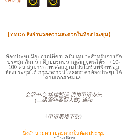
VR环景 :
【YMCA สิ่งอำนวยความสะดวกในห้องประชุม】
ห้องประชุมมีอุปกรณ์ที่ครบครัน เหมาะสำหรับการจัด
ประชุม สัมมนา ฝึกอบรมขนาดเล็ก จุคนได้ราว 10-
100 คน สามารถโทรสอบถามโปรโมชั่นที่พักพร้อม
ห้องประชุมได้ กรุณาดาวน์โหลดราคาห้องประชุมได้
ตามเอกสารแนบ
会议中心 场地租借 使用申请办法
(二级管制容留人数) 连结
《
申请表格下载
》
สิ่งอำนวยความสะดวกในห้องประชุม
＊โพเดียม