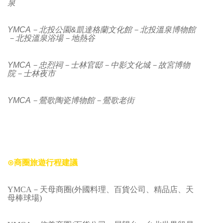
泉
YMCA－北投公園&凱達格蘭文化館－北投溫泉博物館
－北投溫泉浴場－地熱谷
YMCA－忠烈祠－士林官邸－中影文化城－故宮博物
院－士林夜市
YMCA－鶯歌陶瓷博物館－鶯歌老街
⊙
商圈旅遊行程建議
YMCA－天母商圈(外國料理、百貨公司、精品店、天
母棒球場)