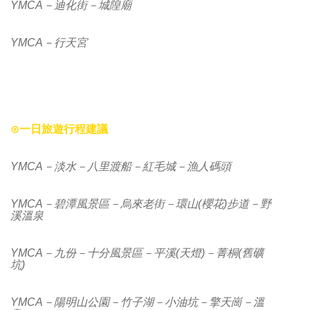
YMCA－迪化街－城隍廟
YMCA－行天宮
⊙
一日旅遊行程建議
YMCA－淡水－八里渡船－紅毛城－漁人碼頭
YMCA－碧潭風景區－烏來老街－環山(櫻花)步道－野
溪溫泉
YMCA－九份－十分風景區－平溪(天燈)－菁桐(舊礦
坑)
YMCA－陽明山公園－竹子湖－小油坑－擎天崗－溫