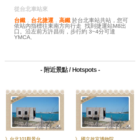
從台北車站來
台鐵
，
台北捷運
，
高鐵
於台北車站共站，您可
依站內指標往東南方向行走 找到捷運站M8出
口。沿左前方許昌街，步行約 3~4分可達
YMCA
。
- 附近景點 / Hotspots -
》台北101觀景台
》 國立故宮博物院