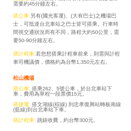
需要約45分鐘左右。
搭公車:
另有(國光客運)、(大有巴士)之機場巴
士，可抵達台北車站之巴士皆可搭乘。行車時
間視交通狀況而有不同，路程大約50公里，需
要50-90分鐘左右。
搭計程車:
若您想搭乘計程車前來，則需與計程
車司機議價，價格約為台幣1,350元左右。
松山機場
搭公車:
搭乘262、5號公車，於台北車站下
車，費用為單程一段票價15元。
搭捷運:
搭文湖線(棕線) 到忠孝復興站轉板南線
(藍線)到台北車站下車。
搭計程車:
跳錶收費，約台幣300元。