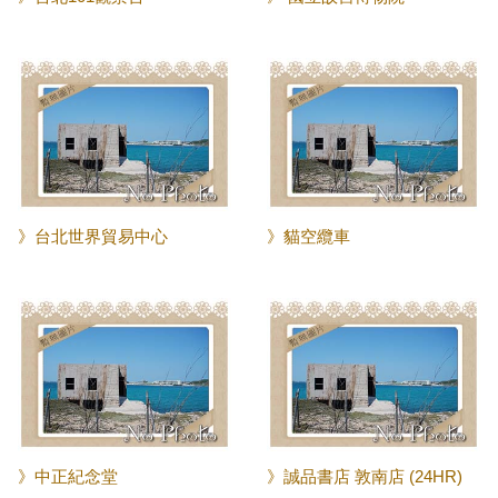
》台北世界貿易中心
》貓空纜車
》中正紀念堂
》誠品書店 敦南店 (24HR)