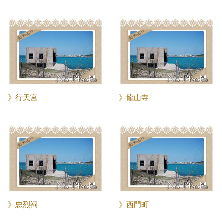
》行天宮
》龍山寺
》忠烈祠
》西門町