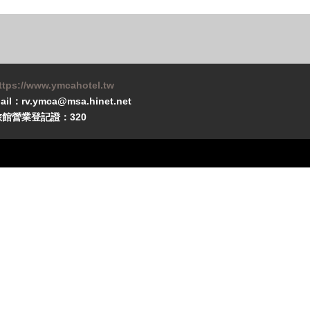
ttps://www.ymcahotel.tw
ail：rv.ymca@msa.hinet.net
旅館營業登記證：320