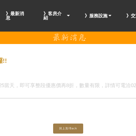
》最新消
》客房介
》服務設施
》交
息
紹
!!
25當天，即可享整段優惠價再8折，數量有限，詳情可電洽02-23
回上頁/Back