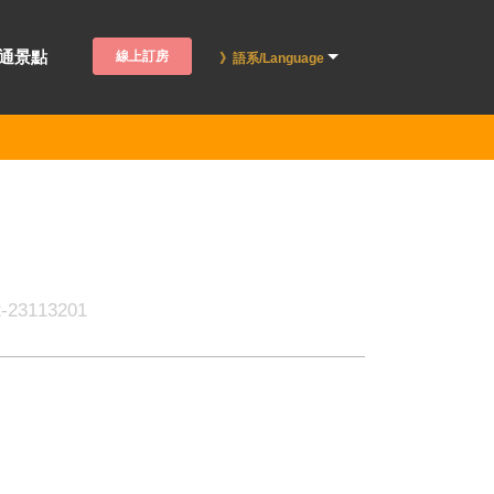
通景點
線上訂房
》語系/Language
113201