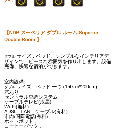
VR :
【NDB スーペリア ダブル ルーム-Superior
Double Room 】
サイズ．ベッド。シンプルなインテリアデ
ダブル
ザインで、ピースな雰囲気を作り出します。設備
完備、快適な宿泊ができます。
室内設備:
サイズ．ベッド 一つ (150cm*200cm)
ダブル
窓あり
セントラル空調システム
ケーブルテレビ(液晶)
Wi-Fi(無料)
ADSL LAN ケーブル(有料)
市內/国際電話(有料)
ホットポット，
コーヒーパック，