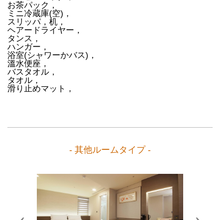
お茶パック，
ミニ冷蔵庫(空)，
スリッパ，机，
ヘアードライヤー，
タンス，
ハンガー，
浴室(シャワーかバス)，
溫水便座，
バスタオル，
タオル，
滑り止めマット，
- 其他ルームタイプ -