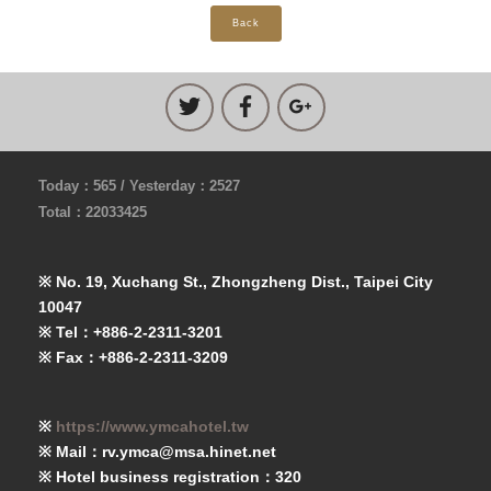
Back
Today：565 / Yesterday：2527
Total：22033425
※ No. 19, Xuchang St., Zhongzheng Dist., Taipei City
10047
※ Tel：+886-2-2311-3201
※ Fax：+886-2-2311-3209
※
https://www.ymcahotel.tw
※ Mail：rv.ymca@msa.hinet.net
※ Hotel business registration：320